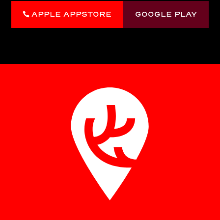
APPLE APPSTORE
GOOGLE PLAY
Puhelun hinta 0 € + pvm
Lataa applikaatio
Google Playsta
tai
App Storesta