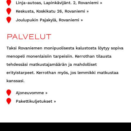
Linja-autoas, Lapinkävijänt. 2, Rovaniemi »
Keskusta, Koskikatu 26, Rovaniemi »
Joulupukin Pajakylä, Rovaniemi »
PALVELUT
Taksi Rovaniemen monipuolisesta kalustosta löytyy sopiva
menopeli monenlaisiin tarpeisiin. Kerrothan tilausta
tehdessäsi matkustajamäärän ja mahdolliset
erityistarpeet. Kerrothan myös, jos lemmikki matkustaa
kanssasi.

Ajoneuvomme »

Pakettikuljetukset »