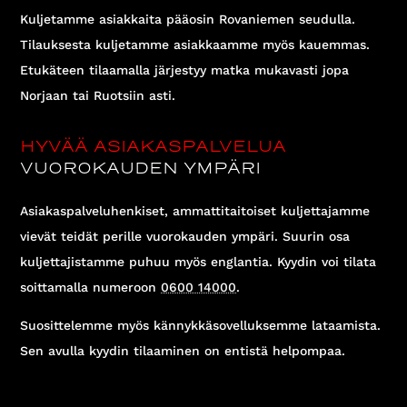
Kuljetamme asiakkaita pääosin Rovaniemen seudulla.
Tilauksesta kuljetamme asiakkaamme myös kauemmas.
Etukäteen tilaamalla järjestyy matka mukavasti jopa
Norjaan tai Ruotsiin asti.
HYVÄÄ ASIAKASPALVELUA
VUOROKAUDEN YMPÄRI
Asiakaspalveluhenkiset, ammattitaitoiset kuljettajamme
vievät teidät perille vuorokauden ympäri. Suurin osa
kuljettajistamme puhuu myös englantia. Kyydin voi tilata
soittamalla numeroon
0600 14000
.
Suosittelemme myös kännykkäsovelluksemme lataamista.
Sen avulla kyydin tilaaminen on entistä helpompaa.