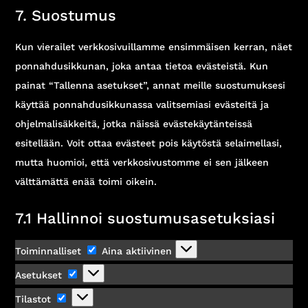
to
7. Suostumus
maps
service
sekalaista
Kun vierailet verkkosivuillamme ensimmäisen kerran, näet
ponnahdusikkunan, joka antaa tietoa evästeistä. Kun
painat “Tallenna asetukset”, annat meille suostumuksesi
käyttää ponnahdusikkunassa valitsemiasi evästeitä ja
ohjelmalisäkkeitä, jotka näissä evästekäytänteissä
esitellään. Voit ottaa evästeet pois käytöstä selaimellasi,
mutta huomioi, että verkkosivustomme ei sen jälkeen
välttämättä enää toimi oikein.
7.1 Hallinnoi suostumusasetuksiasi
Toiminnalliset
Toiminnalliset
Aina aktiivinen
Asetukset
Asetukset
Tilastot
Tilastot