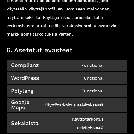
tahansa muuta paikallista tallennusmuotoa, joita
käytetään käyttäjäprofiilien luomiseen mainonnan
näyttämiseksi tai käyttäjän seuraamiseksi tällä
verkkosivustolla tai useilla verkkosivustoilla vastaavia
markkinointitarkoituksia varten.
6. Asetetut evästeet
Complianz
Functional
Consent
WordPress
to
Functional
Consent
service
Polylang
to
Functional
complianz
Consent
service
Google
to
Käyttötarkoitus selvityksessä
Maps
wordpress
Consent
service
to
Käyttötarkoitus
polylang
Sekalaista
service
Consent
selvityksessä
google-