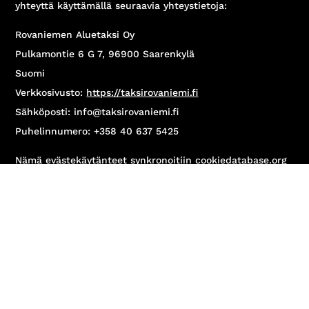
yhteyttä käyttämällä seuraavia yhteystietoja:
Rovaniemen Aluetaksi Oy
Pulkamontie 6 G 7, 96900 Saarenkylä
Suomi
Verkkosivusto:
https://taksirovaniemi.fi
Sähköposti:
info@
taksirovaniemi.fi
Puhelinnumero: +358 40 637 5425
Nämä evästekäytänteet synkronoitiin
cookiedatabase.org
-verkkosivuston kanssa 10.08.2026.