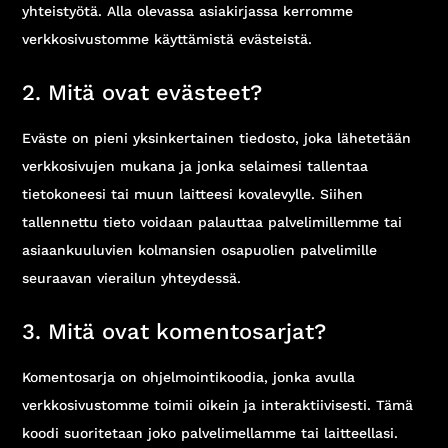
yhteistyötä. Alla olevassa asiakirjassa kerromme
verkkosivustomme käyttämistä evästeistä.
2. Mitä ovat evästeet?
Eväste on pieni yksinkertainen tiedosto, joka lähetetään
verkkosivujen mukana ja jonka selaimesi tallentaa
tietokoneesi tai muun laitteesi kovalevylle. Siihen
tallennettu tieto voidaan palauttaa palvelimillemme tai
asiaankuuluvien kolmansien osapuolien palvelimille
seuraavan vierailun yhteydessä.
3. Mitä ovat komentosarjat?
Komentosarja on ohjelmointikoodia, jonka avulla
verkkosivustomme toimii oikein ja interaktiivisesti. Tämä
koodi suoritetaan joko palvelimellamme tai laitteellasi.